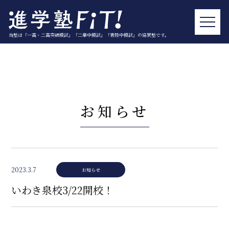
当塾は「一高・二高突破模試」「二華中模試」「青陵中模試」の協賛塾です。
お知らせ
2023.3.7
お知らせ
いわき泉校3/22開校！