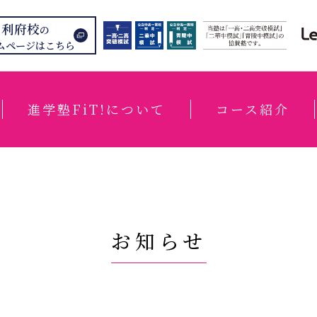
利府校
の
ムページはこちら
進学塾FiT!について
コース紹介
お知らせ