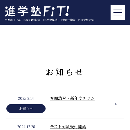
当塾は「一高・二高突破模試」「二華中模試」「青陵中模試」の協賛塾です。
お知らせ
春期講習・新年度チラシ
2025.2.14
お知らせ
テスト対策受付開始
2024.12.28