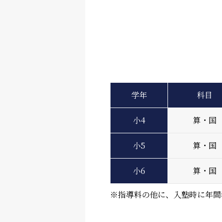
学年
科目
小4
算・国
小5
算・国
小6
算・国
※指導料の他に、入塾時に年間