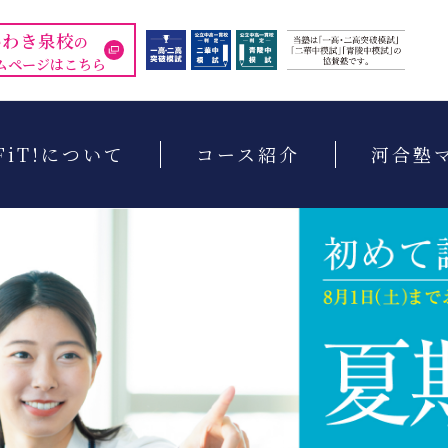
いわき泉校
の
ムページはこちら
FiT!について
コース紹介
河合塾