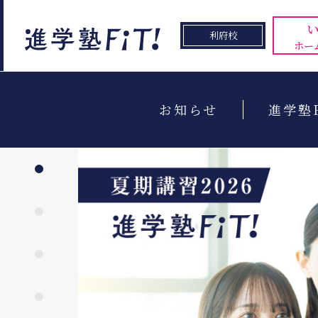
利府校
ホー
お知らせ
進学塾